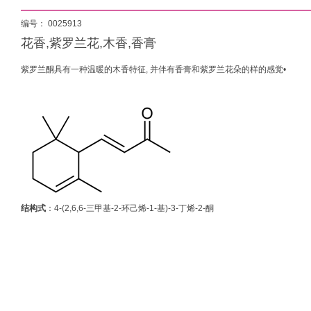
编号： 0025913
花香,紫罗兰花,木香,香膏
紫罗兰酮具有一种温暖的木香特征, 并伴有香膏和紫罗兰花朵的样的感觉•
结构式
：4-(2,6,6-三甲基-2-环己烯-1-基)-3-丁烯-2-酮